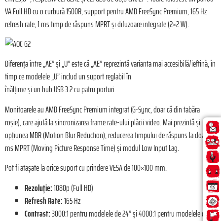
VA Full HD cu o curbură 1500R, support pentru AMD FreeSync Premium, 165 Hz
refresh rate, 1 ms timp de răspuns MPRT și difuzoare integrate (2×2 W).
Diferența între „AE” și „U” este că „AE” reprezintă varianta mai accesibilă/ieftină, în
timp ce modelele „U” includ un suport reglabil în
înălțime și un hub USB 3.2 cu patru porturi.
Monitoarele au AMD FreeSync Premium integrat (G-Sync, doar că din tabăra
roșie), care ajută la sincronizarea frame rate-ului plăcii video. Mai prezintă și
opțiunea MBR (Motion Blur Reduction), reducerea timpului de răspuns la doar 1
ms MPRT (Moving Picture Response Time) și modul Low Input Lag.
Pot fi atașate la orice suport cu prindere VESA de 100×100 mm.
Rezoluție:
1080p (Full HD)
Refresh Rate:
165 Hz
Contrast:
3000:1 pentru modelele de 24” și 4000:1 pentru modelele de