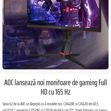
AOC lansează noi monitoare de gaming Full
HD cu 165 Hz
Seria G2 de la AOC se lărgește cu 4 modele noi: C24G2AE și C24G2U de 60,5
cm/23,8 ”, respectiv C27G2AE și C27G2U de 68,6 cm/27”. Toate folosesc un panou