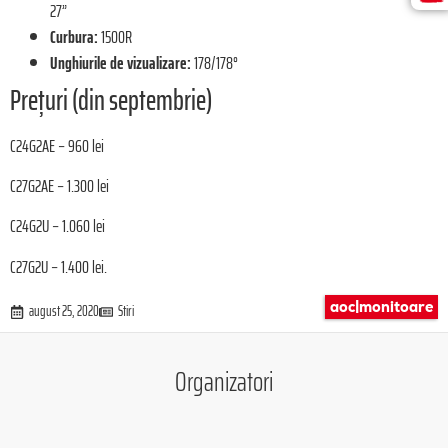
27”
Curbura:
1500R
Unghiurile de vizualizare:
178/178°
Prețuri (din septembrie)
C24G2AE – 960 lei
C27G2AE – 1.300 lei
C24G2U – 1.060 lei
C27G2U – 1.400 lei.
aoc|monitoare
august 25, 2020
Stiri
Organizatori