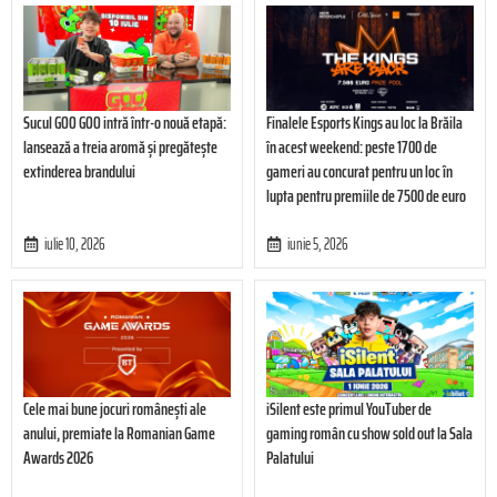
Sucul GOO GOO intră într-o nouă etapă:
Finalele Esports Kings au loc la Brăila
lansează a treia aromă și pregătește
în acest weekend: peste 1700 de
extinderea brandului
gameri au concurat pentru un loc în
lupta pentru premiile de 7500 de euro
iulie 10, 2026
iunie 5, 2026
Cele mai bune jocuri românești ale
iSilent este primul YouTuber de
anului, premiate la Romanian Game
gaming român cu show sold out la Sala
Awards 2026
Palatului