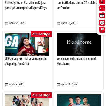
Strike 2 și Brawl Stars din toată țara
română Reddysh, inclusă în celebrul
participă la competiția Esports Kings
joc Fortnite
aprilie 29, 2026
aprilie 27, 2026
eSuperliga
CFR Cluj câștigă titlul de campioană în
Sony anunță oficial un film animat
eSuperliga României
Bloodborne
aprilie 21, 2026
aprilie 20, 2026
eSuperliga