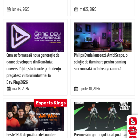
iunie 4, 2026
mai 27, 2026
Cum se formează noua generație de
Philips Evnia lansează AmbiScape, o
game developers din România:
soluție de iluminare pentru gaming
universitățile, studiourile și studenții
sincronizată cu întreaga cameră
pregătesc viitorul industriei la
Dev.Play 2026
mai 18, 2026
aprilie 30, 2026
Esports Kings
Peste 1200 de jucători de Counter-
Premieră în gamingul local: jucătoarea