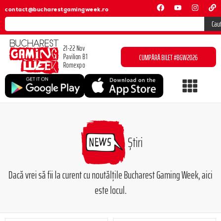
contact@bucharestgamingweek.ro
Cau
21-22 Nov
Pavilion B1
CUMPĂRĂ BILET #BGW2026
Romexpo
Știri
Dacă vrei să fii la curent cu noutălțile Bucharest Gaming Week, aici
este locul.