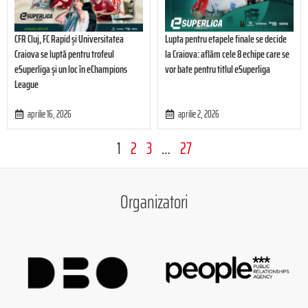
CFR Cluj, FC Rapid și Universitatea
Lupta pentru etapele finale se decide
Craiova se luptă pentru trofeul
la Craiova: aflăm cele 8 echipe care se
eSuperliga și un loc în eChampions
vor bate pentru titlul eSuperliga
League
aprilie 16, 2026
aprilie 2, 2026
1
2
3
…
27
Organizatori