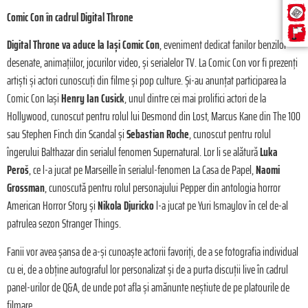
Comic Con în cadrul Digital Throne
Digital Throne va aduce la Iași Comic Con
, eveniment dedicat fanilor benzilor
desenate, animațiilor, jocurilor video, și serialelor TV. La Comic Con vor fi prezenți
artiști și actori cunoscuți din filme și pop culture. Și-au anunțat participarea la
Comic Con Iași
Henry Ian Cusick
, unul dintre cei mai prolifici actori de la
Hollywood, cunoscut pentru rolul lui Desmond din Lost, Marcus Kane din The 100
sau Stephen Finch din Scandal și
Sebastian Roche
, cunoscut pentru rolul
îngerului Balthazar din serialul fenomen Supernatural. Lor li se alătură
Luka
Peroš
, ce l-a jucat pe Marseille în serialul-fenomen La Casa de Papel,
Naomi
Grossman
, cunoscută pentru rolul personajului Pepper din antologia horror
American Horror Story și
Nikola Djuricko
l-a jucat pe Yuri Ismaylov în cel de-al
patrulea sezon Stranger Things.
Fanii vor avea șansa de a-și cunoaște actorii favoriți, de a se fotografia individual
cu ei, de a obține autograful lor personalizat și de a purta discuții live în cadrul
panel-urilor de Q&A, de unde pot afla și amănunte neștiute de pe platourile de
filmare.