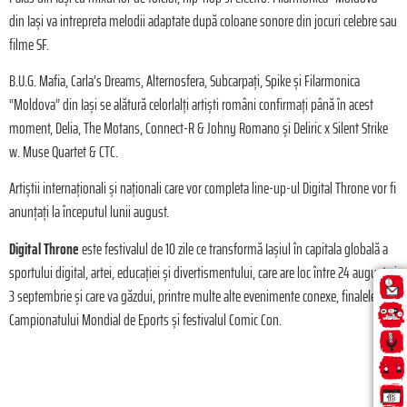
din Iași va intrepreta melodii adaptate după coloane sonore din jocuri celebre sau
filme SF.
B.U.G. Mafia, Carla’s Dreams, Alternosfera, Subcarpați, Spike și Filarmonica
“Moldova” din Iași se alătură celorlalți artiști români confirmați până în acest
moment, Delia, The Motans, Connect-R & Johny Romano și Deliric x Silent Strike
w. Muse Quartet & CTC.
Artiștii internaționali și naționali care vor completa line-up-ul Digital Throne vor fi
anunțați la începutul lunii august.
Digital Throne
este festivalul de 10 zile ce transformă Iașiul în capitala globală a
sportului digital, artei, educației și divertismentului, care are loc între 24 august și
3 septembrie și care va găzdui, printre multe alte evenimente conexe, finalele
Campionatului Mondial de Eports și festivalul Comic Con.