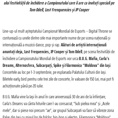
ului festivității de închidere a Campionatului care îi are ca invitați speciali pe
Tom Odell, Lost Frenquencies și JP Cooper
Line-up-ul mult așteptatului Campionat Mondial de Esports – Digital Throne se
conturează cu unele dintre cele mai importante nume de pe scena națională și
internațională a muzicii dance, pop și rap.
Alături de artiștii internaționali
anuntați deja,
Lost Frequencies, JP Cooper și Tom Odell
, pe scena festivității de
închidere a Campionatului Mondial de Esports vor urca
B.U.G. Mafia, Carla’s
Dreams, Alternosfera, Subcarpați, Spike și Filarmonica
“
Moldova” din Iași
.
Concertele au loc pe 1-3 septembrie, pe esplanada Palatului Culturii din Iași.
Biletele early bird pentru cele trei zile de concerte, în valoare de 150 Lei, mai pot fi
achiziționate până pe 20 iulie.
B.U.G. Mafia vine la Iași în anul în care aniversează 30 de ani de la înființare,
Carla’s Dreams va cânta hiturile care l-au consacrat, “Sub pielea mea” și „Acele
mele”, dar si piese noi precum “ae”, iar grupul Subcarpati va face să vibreze zona
Palas din Iași cu mixul lor de folclor, hip-hop si electro. Filarmonica “Moldova”