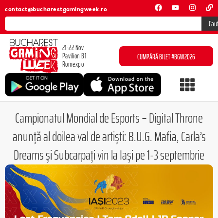
contact@bucharestgamingweek.ro
Cau
21-22 Nov
Pavilion B1
CUMPĂRĂ BILET #BGW2026
Romexpo
Campionatul Mondial de Esports – Digital Throne
anunță al doilea val de artiști: B.U.G. Mafia, Carla’s
Dreams și Subcarpați vin la Iași pe 1-3 septembrie