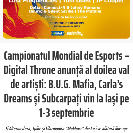
Campionatul Mondial de Esports –
Digital Throne anunță al doilea val
de artiști: B.U.G. Mafia,
Carla
’s
Dreams și Subcarpați vin la Ia
ș
i
pe
1-3 septembrie
Și Alternosfera, Spike și Filarmonica
“
Moldova” din Iași se alătură line-up-