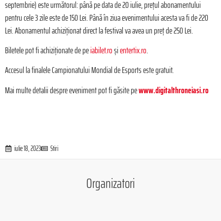
septembrie) este următorul: până pe data de 20 iulie, prețul abonamentului
pentru cele 3 zile este de 150 Lei. Până în ziua evenimentului acesta va fi de 220
Lei. Abonamentul achiziționat direct la festival va avea un preț de 250 Lei.
Biletele pot fi achiziționate de pe
iabilet.ro
și
entertix.ro
.
Accesul la finalele Campionatului Mondial de Esports este gratuit.
Mai multe detalii despre eveniment pot fi găsite pe
www.digitalthroneiasi.ro
iulie 18, 2023
Stiri
Organizatori