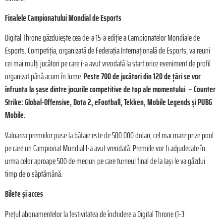
Finalele Campionatului Mondial de Esports
Digital Throne găzduiește cea de-a 15-a ediție a Campionatelor Mondiale de
Esports. Competiția, organizată de Federația Internațională de Esports, va reuni
cei mai mulți jucători pe care i-a avut vreodată la start orice eveniment de profil
organizat până acum în lume.
Peste 700 de jucători din 120 de țări se vor
înfrunta la șase dintre jocurile competitive de top ale momentului – Counter
Strike: Global-Offensive, Dota 2, eFootball, Tekken, Mobile Legends și PUBG
Mobile.
Valoarea premiilor puse la bătaie este de 500.000 dolari, cel mai mare prize pool
pe care un Campionat Mondial l-a avut vreodată. Premiile vor fi adjudecate în
urma celor aproape 500 de meciuri pe care turneul final de la Iași le va găzdui
timp de o săptămână.
Bilete și acces
Prețul abonamentelor la festivitatea de închidere a Digital Throne (1-3