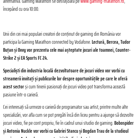
alternativă. Gaming Marathon se desfășoară pe
www.gaming-marathon.ro
,
începând cu ora 10:00.
Unii din cei mai populari creatori de conținut de gaming din România vor
participa la Gaming Marathon connected by Vodafone.
Lectură, Bercea, Tudor
Buțan și Ovvy vor prezenta cele mai așteptate jocuri ale toamnei, Counter-
Strike 2 și EA Sports FC 24.
Specialiști din industria locală dezvoltatoare de jocuri video vor vorbi cu
streamerii invitați și publicurile lor despre oportunitățile pe care le oferă
acest sector
și cum tinerii pasionați de jocuri video pot transforma această
pasiune într-o carieră.
Cei interesați să urmeze o carieră de programator sau artist, printre multe alte
specializări, vor afla cum se pot pregăti încă din liceu pentru a ajunge să dezvolte
jocuri video, fie pe cont propriu, fie în cadrul unui studio de gaming.
Bobospider
și Antonia Nuckle vor vorbi cu Gabriei Stancu și Bogdan Trau de la studioul