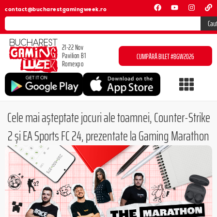
contact@bucharestgamingweek.ro
Cau
21-22 Nov
Pavilion B1
CUMPĂRĂ BILET #BGW2026
Romexpo
Cele mai așteptate jocuri ale toamnei, Counter-Strike
2 și EA Sports FC 24, prezentate la Gaming Marathon