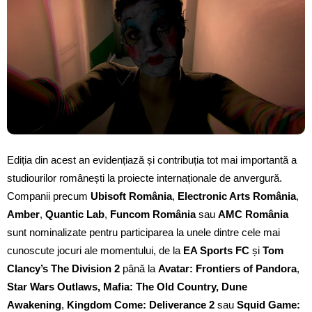
Ediția din acest an evidențiază și contribuția tot mai importantă a
studiourilor românești la proiecte internaționale de anvergură.
Companii precum
Ubisoft România
,
Electronic Arts România
,
Amber
,
Quantic Lab
,
Funcom România
sau
AMC România
sunt nominalizate pentru participarea la unele dintre cele mai
cunoscute jocuri ale momentului, de la
EA Sports FC
și
Tom
Clancy’s The Division 2
până la
Avatar: Frontiers of Pandora
,
Star Wars Outlaws, Mafia: The Old Country, Dune
Awakening
,
Kingdom Come: Deliverance 2
sau
Squid Game: