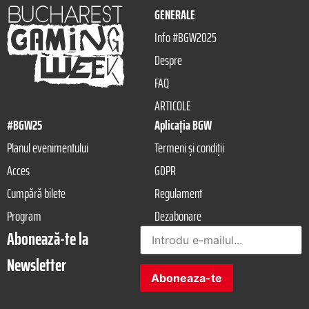
GENERALE
Info #BGW2025
Despre
FAQ
ARTICOLE
#BGW25
Aplicația BGW
Planul evenimentului
Termeni și condiții
Acces
GDPR
Cumpără bilete
Regulament
Program
Dezabonare
Abonează-te la
Newsletter