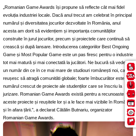
„Romanian Game Awards își propune să reflecte cât mai fidel
evoluția industriei locale. Dacă anul trecut am celebrat în principal
numărul și diversitatea jocurilor dezvoltate în România, anul
acesta am dorit să evidențiem și importanța comunităților
construite în jurul jocurilor, precum și proiectele care continuă să
crească și după lansare. Introducerea categoriilor Best Ongoing
Game și Most Popular Game este un pas firesc pentru o industrie
tot mai matură și mai conectată la jucători. Ne bucură să vedem
un număr din ce în ce mai mare de studiouri românești noi, care
reușesc să atragă comunităti globale; foarte îmbucurător este și
numărul crescut de proiecte ale studenților care se înscriu la
jurizare. Romanian Game Awards există pentru a recunoaste
aceste proiecte și reușitele lor și a le face mai vizibile în România
și în afara țării.”, a declarat Cătălin Butnariu, organizator
Romanian Game Awards.