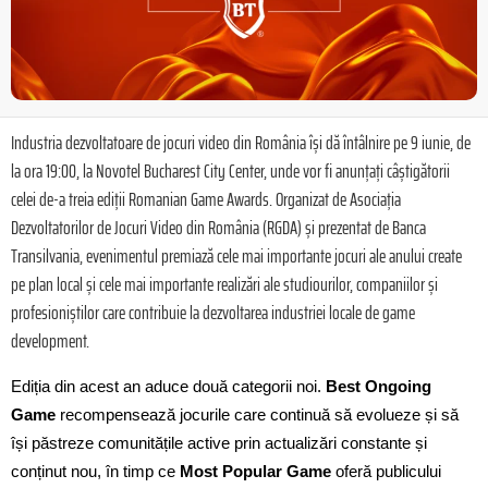
Industria dezvoltatoare de jocuri video din România își dă întâlnire pe 9 iunie, de
la ora 19:00, la Novotel Bucharest City Center, unde vor fi anunțați câștigătorii
celei de-a treia ediții Romanian Game Awards. Organizat de Asociația
Dezvoltatorilor de Jocuri Video din România (RGDA) și prezentat de Banca
Transilvania, evenimentul premiază cele mai importante jocuri ale anului create
pe plan local și cele mai importante realizări ale studiourilor, companiilor și
profesioniștilor care contribuie la dezvoltarea industriei locale de game
development.
Ediția din acest an aduce două categorii noi.
Best Ongoing
Game
recompensează jocurile care continuă să evolueze și să
își păstreze comunitățile active prin actualizări constante și
conținut nou, în timp ce
Most Popular Game
oferă publicului