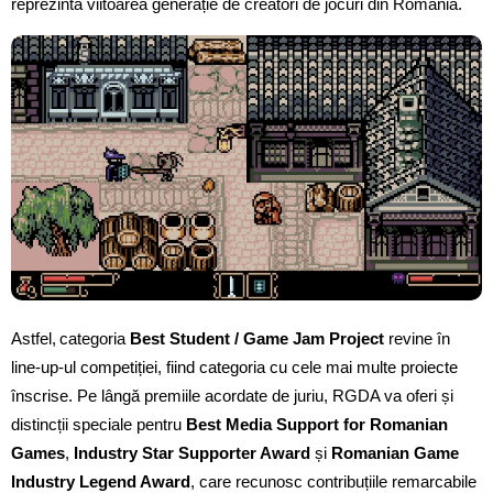
reprezintă viitoarea generație de creatori de jocuri din România.
Astfel,
categoria
Best Student / Game Jam Project
revine în
line-up-ul competiției, fiind categoria cu cele mai multe proiecte
înscrise.
Pe lângă premiile acordate de juriu, RGDA va oferi și
distincții speciale pentru
Best Media Support for Romanian
Games
,
Industry Star Supporter Award
și
Romanian Game
Industry Legend Award
, care recunosc contribuțiile remarcabile