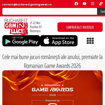
contact@bucharestgamingweek.ro
Cau
21-22 Nov
Pavilion B1
CUMPĂRĂ BILET #BGW2026
Romexpo
Cele mai bune jocuri românești ale anului, premiate la
Romanian Game Awards 2026