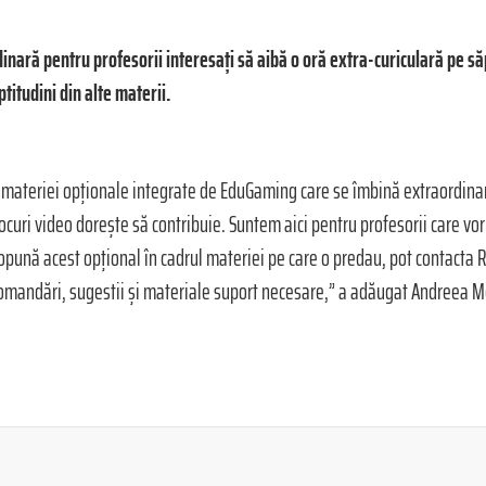
nară pentru profesorii interesați să aibă o oră extra-curiculară pe săp
itudini din alte materii.
ea materiei opționale integrate de EduGaming care se îmbină extraordin
jocuri video dorește să contribuie. Suntem aici pentru profesorii care v
ropună acest opțional în cadrul materiei pe care o predau, pot contacta 
recomandări, sugestii și materiale suport necesare,” a adăugat Andreea M