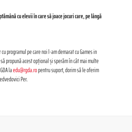
tămână cu elevii în care să joace jocuri care, pe lângă
ar cu programul pe care noi l-am demarat cu Games in
or să propună acest opțional și sperăm în cât mai multe
RGDA la
edu@rgda.ro
pentru suport, dorim să le oferim
edvedovici Per.