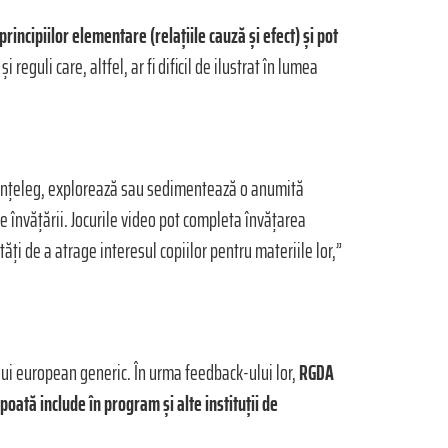
principiilor elementare (relațiile cauză și efect) și pot
reguli care, altfel, ar fi dificil de ilustrat în lumea
iii înțeleg, explorează sau sedimentează o anumită
e învățării. Jocurile video pot completa învățarea
ți de a atrage interesul copiilor pentru materiile lor,”
ului european generic. În urma feedback-ului lor,
RGDA
oată include în program și alte instituții de