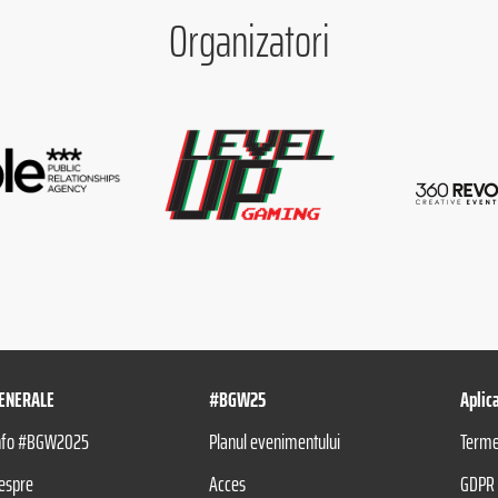
Organizatori
ENERALE
#BGW25
Aplic
nfo #BGW2025
Planul evenimentului
Termen
espre
Acces
GDPR