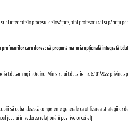
sunt integrate în procesul de învățare, atât profesorii cât și părinții p
in profesorilor care doresc să propună materia opțională integrată Ed
eria EduGaming în Ordinul Ministrului Educației nr. 6.101/2022 privind 
 copiii să dobândească competențe generale ca utilizarea strategiilor de 
pul jocului în vederea relaționării pozitive cu ceilalți.