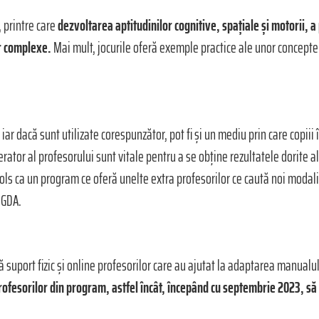
, printre care
dezvoltarea aptitudinilor cognitive, spațiale și motorii, a 
or complexe.
Mai mult, jocurile oferă exemple practice ale unor concepte și 
, iar dacă sunt utilizate corespunzător, pot fi și un mediu prin care cop
ator al profesorului sunt vitale pentru a se obține rezultatele dorite al
ls ca un program ce oferă unelte extra profesorilor ce caută noi modalită
RGDA.
ă suport fizic și online profesorilor care au ajutat la adaptarea manual
ofesorilor din program, astfel încât, începând cu septembrie 2023, să p