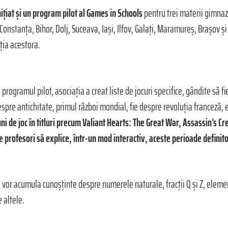
țiat și un program pilot al Games in Schools
pentru trei materii gimnaz
n Constanța, Bihor, Dolj, Suceava, Iași, Ilfov, Galați, Maramureș, Brașov ș
ția acestora.
in programul pilot, asociația a creat liste de jocuri specifice, gândite s
despre antichitate, primul război mondial, fie despre revoluția franceză,
ni de joc în titluri precum Valiant Hearts: The Great War, Assassin’s C
e profesori să explice, într-un mod interactiv, aceste perioade definitor
-a vor acumula cunoșținte despre numerele naturale, fracții Q și Z, elem
 altele.