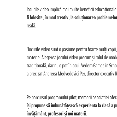
Jocurile video implică mai multe beneficii educaționale
fi folosite, în mod creativ, la soluționarea problemel
reală.
“Jocurile video sunt o pasiune pentru foarte mulți copii
materie. Alegerea jocului video precum și rolul de moder
tradițională, dar nu o pot înlocui. Vedem Games in Schoo
a precizat Andreea Medvedovici Per, director executiv 
Pe parcursul programului pilot, membrii asociației ofer
își propune să îmbunătățească experienta la clasă a pr
învățământ, profesori și noi materii.