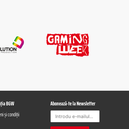
ația BGW
Abonează-te la Newsletter
i și condiții