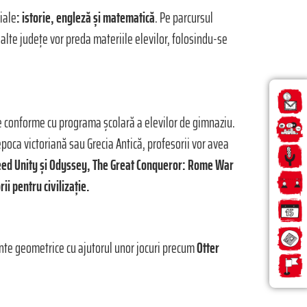
iale
: istorie, engleză și matematică
. Pe parcursul
i alte județe vor preda materiile elevilor, folosindu-se
ă fie conforme cu programa școlară a elevilor de gimnaziu.
 epoca victoriană sau Grecia Antică, profesorii vor avea
reed Unity
și Odyssey, The Great Conqueror: Rome War
ii pentru civilizație.
ente geometrice cu ajutorul unor jocuri precum
Otter