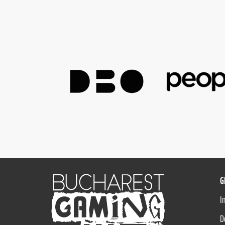
G
I
D