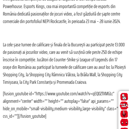
Powerhouse. Esports Kings, cea mai importantă competiție de esports din
România dedicată pasionaților de jocuri video, a fost găzduită de șapte centre
comerciale din portofoliul NEPI Rockcastle, în perioada 23 mai – 28 iunie 2024.
La cele șase turnee de calificare și finala de la București au participat peste 13.000
de pasionați ai jocurilor video, care au venit să susțină cele peste 250 de echipe
înscrise în competiție. Jucători de Counter-Strike și League of Legends din 17
orașe din România au participat la turneele de calificare care au avut loc la Ploiești
Shopping City, la Shopping City Râmnicu Vâlcea, la Brăila Mall, la Shopping City
Timișoara, la City Park Constanța și Promenada Craiova.
[fusion_youtube id=”https://www.youtube.com/watch?v=qEQOZfXMGLc”
alignment=”center” width=”” height=”” autoplay=”false” api_params=””
hide_on_mobile=”small-visibility,medium-visibility,large-visibility” class=””
css_id=””][/fusion_youtube]