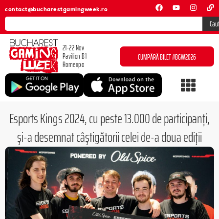
contact@bucharestgamingweek.ro
Cau
21-22 Nov
Pavilion B1
CUMPĂRĂ BILET #BGW2026
Romexpo
Esports Kings 2024, cu peste 13.000 de participanți,
și-a desemnat câștigătorii celei de-a doua ediții