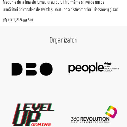
Meciurile de la finalele turneului au putut fi urmărite și live de mii de
urmăritori pe canalele de Twitch și YouTube ale streamerilor Trisssmery și Jaxi.
iulie 5, 2024
Stiri
Organizatori