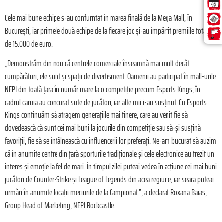
Cele mai bune echipe s-au confurntat în marea finală de la Mega Mall, în
București, iar primele două echipe de la fiecare joc și-au împărțit premiile totale
de 15.000 de euro.
„Demonstrăm din nou că centrele comerciale înseamnă mai mult decât
cumpărături, ele sunt și spații de divertisment. Oamenii au participat în mall-urile
NEPI din toată țara în număr mare la o competiție precum Esports Kings, în
cadrul caruia au concurat sute de jucători, iar alte mii i-au susținut. Cu Esports
Kings continuăm să atragem generațiile mai tinere, care au venit fie să
dovedească că sunt cei mai buni la jocurile din competiție sau să-și susțină
favoriții, fie să se întâlnească cu influencerii lor preferați. Ne-am bucurat să auzim
că în anumite centre din țară sporturile tradiționale și cele electronice au trezit un
interes și emoție la fel de mari. În timpul zilei puteai vedea în acțiune cei mai buni
jucători de Counter-Strike și League of Legends din acea regiune, iar seara puteai
urmări în anumite locații meciurile de la Campionat.”, a declarat Roxana Baias,
Group Head of Marketing, NEPI Rockcastle.