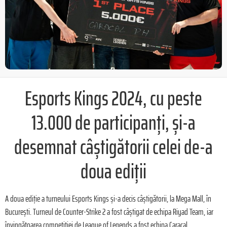
Esports Kings 2024, cu peste
13.000 de participanți, și-a
desemnat câștigătorii celei de-a
doua ediții
A doua ediție a turneului Esports Kings și-a decis câștigătorii, la Mega Mall, în
București. Turneul de Counter-Strike 2 a fost câștigat de echipa Riyad Team, iar
învingătoarea competiției de League of Legends a fost echipa Caracal