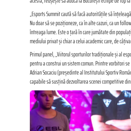
acesta, reușește să aducă la București echipe de top la
„Esports Summit caută să facă autoritățile să înțeleagă
Nu doar să se poziționeze, ca în alte cazuri, ca un foll
întreaga lume. Este o țară în care jumătate din populați
mediului privat și chiar a celui academic care, de câți
Primul panel, „Viitorul sporturilor tradiționale și al es
pentru a construi un sistem comun. Printre vorbitori se
Adrian Socaciu (președinte al Institutului Sportiv Român
capabile să susțină dezvoltarea scenei competitive di