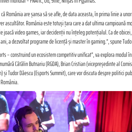
 nivel mondial – FNATIC, OG, 9ine, Ninjas in Pyjamas.
 că România are șansa să se afle, de data aceasta, în prima linie a unor
ower ascultător. România este totuși țara care a dat ultima campioană mon
e joacă video games, iar decidenții nu înțeleg potențialul. Ca de obicei, 
va ani, a dezvoltat programe de licență și master în gaming.”, spune Tu
ports – construind un ecosistem competitiv unificat”, va explora modul în
 numără Cătălin Butnariu (RGDA), Brian Cristian (vicepreședinte al Comis
) și Tudor Dăescu (Esports Summit), care vor discuta despre politici pub
n România.