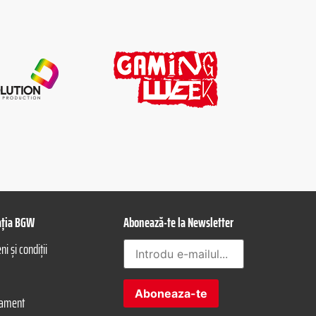
ația BGW
Abonează-te la Newsletter
i și condiții
lament