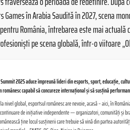
ts traversează o perioadă de redefinire. După c
 Games în Arabia Saudită în 2027, scena mond
r pentru România, întrebarea este mai actuală 
rofesioniști pe scena globală, într-o viitoare „
Summit 2025 aduce împreună lideri din esports, sport, educație, cultu
m românesc capabil să concureze internațional și să susțină performan
la nivel global, esportsul românesc are nevoie, acasă – aici, în România,
n continuare de inițiative independente — organizatori, comunități și br
mânească ține locul susținerii care trebuie să vină din partea autorități