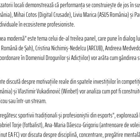
zatorii locali demonstrează că performanța se construiește de jos în sus.
nia), Mihai Cotos (Digital Crusade), Liviu Marica (ASUS România) și Pau
ndividuale în ecosisteme profesioniste.
 lumea modernă” este tema celui de-al treilea panel, care pune în dialog l
ția Română de Șah), Cristina Nichimiş-Nedelcu (ARCUB), Andreea Medvedo
Coordonare în Domeniul Drogurilor și Adicțiilor) vor arăta cum gândirea 
te discută despre motivațiile reale din spatele investițiilor în compet
ia) și Vlastimir Vukadinović (Winbet) vor analiza cum pot fi construite
icou sau într-un stream.
gătesc sportivii tradiționali și profesioniștii din esports”, explorează 
Gabriel Torje (fotbalist), Ana-Maria Dăescu-Grigoriu (antrenoare de vole
inut EA FC) vor discuta despre disciplină, concentrare, pregătire mentală