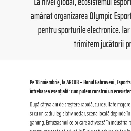
La nivel global, ecosistemul espor
amânat organizarea Olympic Esports
pentru sporturile electronice. Ia
trimitem jucătorii p
Pe 18 noiembrie, la ARCUB – Hanul Gabroveni, Esports 
întrebarea esențială: cum putem construi un ecosiste
După câțiva ani de creștere rapidă, cu rezultate majore 
și cu un cadru legislativ neclar, scena locală depinde î
gaming. Entuziasmul celor care activează în industria ro