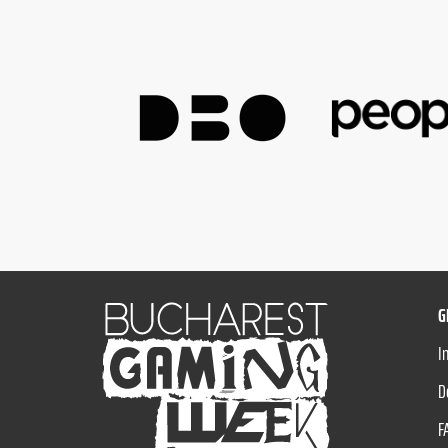
G
I
D
F