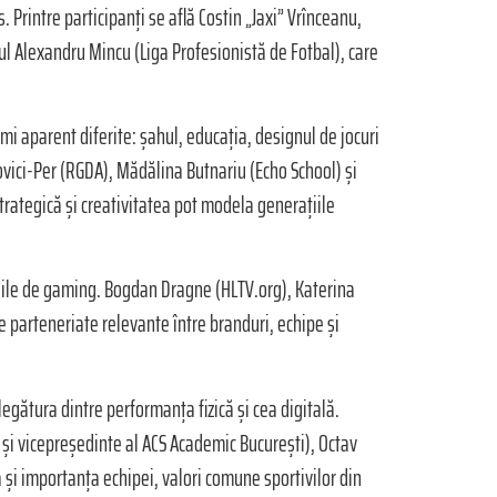
 Printre participanți se află Costin „Jaxi” Vrînceanu,
l Alexandru Mincu (Liga Profesionistă de Fotbal), care
umi aparent diferite: șahul, educația, designul de jocuri
vici-Per (RGDA), Mădălina Butnariu (Echo School) și
strategică și creativitatea pot modela generațiile
ițiile de gaming. Bogdan Dragne (HLTV.org), Katerina
 parteneriate relevante între branduri, echipe și
legătura dintre performanța fizică și cea digitală.
i și vicepreședinte al ACS Academic București), Octav
 și importanța echipei, valori comune sportivilor din