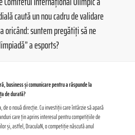
e Comitetul Internațional Olimpic a
ială caută un nou cadru de validare
ca oricând: suntem pregătiți să ne
Olimpiadă” a esports?
ră, business și comunicare pentru a răspunde la
ța de durată?
 de o nouă direcție. Cu investiții care întârzie să apară
anduri care țin aprins interesul pentru competițiile de
lor și, astfel, DraculaN, o competiție născută anul