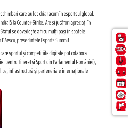
 schimbări care au loc chiar acum în esportsul global.
dială la Counter-Strike. Are și jucători apreciați în
Statul se dovedește a fi cu mulți pași în spatele
dor Dăescu, președintele Esports Summit.
 care sportul și competițiile digitale pot colabora
iei pentru Tineret și Sport din Parlamentul României),
lice, infrastructură și parteneriate internaționale