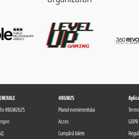
ENERALE
#BGW25
Aplic
nfo #BGW2025
Planul evenimentului
Termen
espre
Acces
GDPR
AQ
Cumpără bilete
Regu