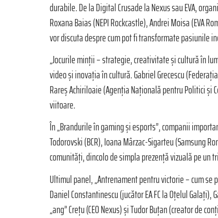
durabile. De la Digital Crusade la Nexus sau EVA, organi
Roxana Baias (NEPI Rockcastle), Andrei Moisa (EVA Româ
vor discuta despre cum pot fi transformate pasiunile i
„Jocurile minții – strategie, creativitate și cultură în
video și inovația în cultură. Gabriel Grecescu (Federa
Rareș Achiriloaie (Agenția Națională pentru Politici și 
viitoare.
În „Brandurile în gaming și esports”, companii importan
Todorovski (BCR), Ioana Mârzac-Sigarteu (Samsung Român
comunități, dincolo de simpla prezență vizuală pe un tr
Ultimul panel, „Antrenament pentru victorie – cum se pre
Daniel Constantinescu (jucător EA FC la Oțelul Galați), 
„ang” Crețu (CEO Nexus) și Tudor Buțan (creator de conț