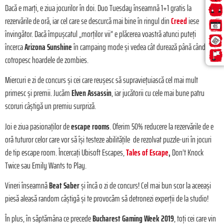
Dacă e marţi, e ziua jocurilor în doi. Duo Tuesday înseamnă 1+1 gratis la
rezervările de oră, iar cel care se descurcă mai bine în ringul din
Creed
iese
învingător. Dacă împuşcatul „morţilor vii” e plăcerea voastră atunci puteţi
încerca
Arizona Sunshine
în campaing mode şi vedea cât durează până când va
cotropesc hoardele de zombies.
Miercuri e zi de concurs şi cei care reuşesc să supravieţuiască cel mai mult
primesc şi premii. Jucăm
Elven Assassin
, iar jucătorii cu cele mai bune patru
scoruri câştigă un premiu surpriză.
Joi e ziua pasionaţilor de
escape rooms
. Oferim 50% reducere la rezervările de e
oră tuturor celor care vor să îşi testeze abilităţile de rezolvat puzzle-uri în jocuri
de tip escape room. Încercaţi Ubisoft Escapes,
Tales of Escape
,
Don’t Knock
Twice sau Emily Wants to Play.
Vineri înseamnă
Beat Saber
şi încă o zi de concurs! Cel mai bun scor la aceeaşi
piesă aleasă random câştigă şi te provocăm să detronezi experţii de la studio!
În plus, în săptămâna ce precede
Bucharest Gaming Week 2019
, toţi cei care vin