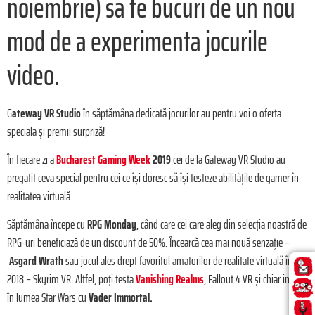
noiembrie) să te bucuri de un nou
mod de a experimenta jocurile
video.
G
ateway VR Studio
în săptămâna dedicată jocurilor au pentru voi o oferta
speciala şi premii surpriză!
În fiecare zi a
Bucharest Gaming Week
2019
cei de la Gateway VR Studio au
pregatit ceva special pentru cei ce îşi doresc să îşi testeze abilităţile de gamer în
realitatea virtuală.
Săptămâna începe cu
RPG Monday
, când care cei care aleg din selecţia noastră de
RPG-uri beneficiază de un discount de 50%. Încearcă cea mai nouă senzaţie –
Asgard Wrath
sau jocul ales drept favoritul amatorilor de realitate virtuală în
2018 – Skyrim VR. Altfel, poţi testa
Vanishing Realms
, Fallout 4 VR şi chiar intra
în lumea Star Wars cu
Vader Immortal.