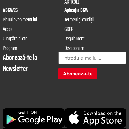
ARTICOLE
#BGW25
Aplicația BGW
Planul evenimentului
Termeni și condiții
Acces
GDPR
Cumpără bilete
Regulament
Program
Dezabonare
Abonează-te la
Newsletter