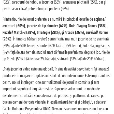
(62%), caracterul de hobby al jocurilor (52%), atenuarea plictiselii (35%), dar și
pentru a socializa/ petrece timp cu prietenii (26%).
Printre tipurile de jocuri preferate, se numără în principal
jocurile de acțiune/
aventură (60%), jocurile de tip shooter (47%), Role-Playing Games (38%),
Puzzle/ Match-3 (28%), Strategie (28%), și Arcade (26%), Survival/ Horror
(26%)
. În timp ce bărbații preferă semnificativ mai mult jocurile de tip aventură
(69% față de 50% femei), shooter (67% față de 25% femei), Role-Playing Games
(44% față de 31% femei), studiul arată că femeile preferă mai degrabă jocurile de
tip Puzzle (50% față de doar 7% bărbați), și Arcade (33% față de 20% bărbați).
„Piața jocurilor video este una globală, în ziua de astăzi dezvoltatorii își lansează
produsele în magazine digitale accesibile de oriunde în lume. Este important însă
pentru noi să înțelegem cine sunt utilizatorii de jocuri în România și este
important ca publicul larg să constate că jocurile video sunt un mediu de
divertisment ce oferă o varietate mare de produse și platforme de care se pot
bucura oameni de toate vârstele, în egală măsură femei și bărbați.”, a declarat
Cătălin Butnariu, Președinte al RGDA. New and seasoned online casino fans can