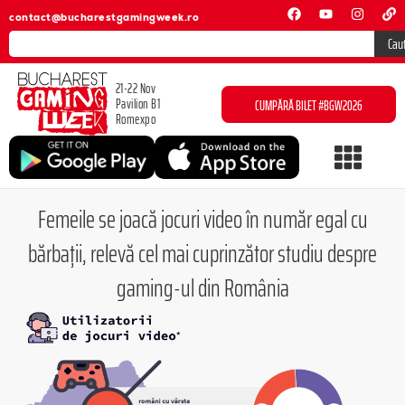
contact@bucharestgamingweek.ro
Cau
21-22 Nov
Pavilion B1
CUMPĂRĂ BILET #BGW2026
Romexpo
Femeile se joacă jocuri video în număr egal cu
bărbații, relevă cel mai cuprinzător studiu despre
gaming-ul din România