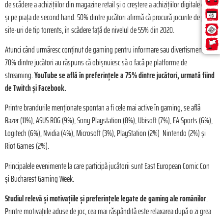
de scădere a achizițiilor din magazine retail și o creștere a achizițiilor digitale dar
și pe piața de second hand. 50% dintre jucători afirmă că procură jocurile de pe
site-uri de tip torrents, în scădere față de nivelul de 55% din 2020.
Atunci când urmăresc conținut de gaming pentru informare sau divertisment,
70% dintre jucători au răspuns că obișnuiesc să o facă pe platforme de
streaming.
YouTube se află în preferințele a 75% dintre jucători, urmată fiind
de Twitch și Facebook.
Printre brandurile menționate spontan a fi cele mai active în gaming, se află
Razer (11%), ASUS ROG (9%), Sony Playstation (8%), Ubisoft (7%), EA Sports (6%),
Logitech (6%), Nvidia (4%), Microsoft (3%), PlayStation (2%) Nintendo (2%) și
Riot Games (2%).
Principalele evenimente la care participă jucătorii sunt East European Comic Con
și Bucharest Gaming Week.
Studiul relevă și motivațiile și preferințele legate de gaming ale românilor
.
Printre motivațiile aduse de joc, cea mai răspândită este relaxarea după o zi grea