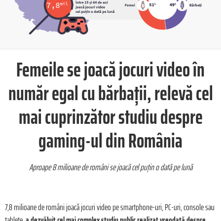
Femeile se joacă jocuri video în
număr egal cu bărbații, relevă cel
mai cuprinzător studiu despre
gaming-ul din România
Aproape 8 milioane de români se joacă cel puțin o dată pe lună
7,8 milioane de români joacă jocuri video pe smartphone-uri, PC-uri, console sau
tablete,
a dezvăluit cel mai complex studiu public realizat vreodată despre