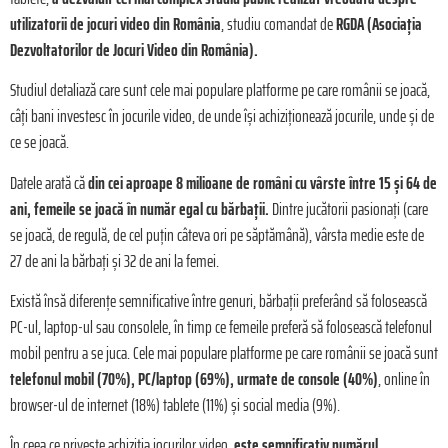
utilizatorii de jocuri video din România
, studiu comandat de
RGDA (Asociația
Dezvoltatorilor de Jocuri Video din România).
Studiul detaliază care sunt cele mai populare platforme pe care românii se joacă,
câți bani investesc în jocurile video, de unde își achiziționează jocurile, unde și de
ce se joacă.
Datele arată că
din cei aproape 8 milioane de români cu vârste între 15 și 64 de
ani, femeile se joacă în număr egal cu bărbații.
Dintre jucătorii pasionați (care
se joacă, de regulă, de cel puțin câteva ori pe săptămână), vârsta medie este de
27 de ani la bărbați și 32 de ani la femei.
Există însă diferențe semnificative între genuri, bărbații preferând să folosească
PC-ul, laptop-ul sau consolele, în timp ce femeile preferă să folosească telefonul
mobil pentru a se juca. Cele mai populare platforme pe care românii se joacă sunt
telefonul mobil (70%), PC/laptop (69%), urmate de console (40%)
, online în
browser-ul de internet (18%) tablete (11%) și social media (9%).
În ceea ce privește achiziția jocurilor video,
este semnificativ
numărul