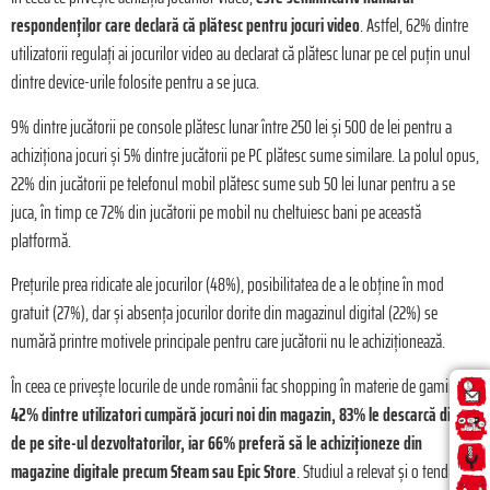
respondenților care declară că plătesc pentru jocuri video
. Astfel, 62% dintre
utilizatorii regulați ai jocurilor video au declarat că plătesc lunar pe cel puțin unul
dintre device-urile folosite pentru a se juca.
9% dintre jucătorii pe console plătesc lunar între 250 lei și 500 de lei pentru a
achiziționa jocuri și 5% dintre jucătorii pe PC plătesc sume similare. La polul opus,
22% din jucătorii pe telefonul mobil plătesc sume sub 50 lei lunar pentru a se
juca, în timp ce 72% din jucătorii pe mobil nu cheltuiesc bani pe această
platformă.
Prețurile prea ridicate ale jocurilor (48%), posibilitatea de a le obține în mod
gratuit (27%), dar și absența jocurilor dorite din magazinul digital (22%) se
numără printre motivele principale pentru care jucătorii nu le achiziționează.
În ceea ce privește locurile de unde românii fac shopping în materie de gaming,
42% dintre utilizatori cumpără jocuri noi din magazin, 83% le descarcă direct
de pe site-ul dezvoltatorilor, iar 66% preferă să le achiziționeze din
magazine digitale precum Steam sau Epic Store
. Studiul a relevat și o tendință