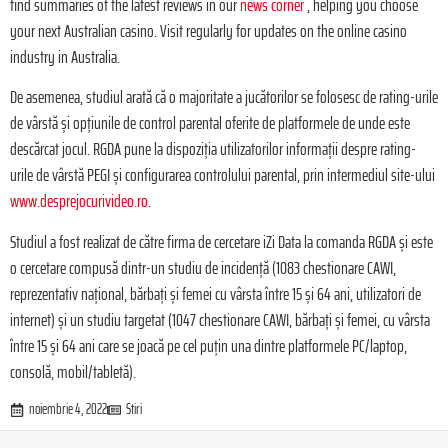
find summaries of the latest reviews in our
news corner
, helping you choose
your next Australian casino. Visit regularly for updates on the online casino
industry in Australia.
De asemenea, studiul arată că o majoritate a jucătorilor se folosesc de rating-urile
de vârstă și opțiunile de control parental oferite de platformele de unde este
descărcat jocul. RGDA pune la dispoziția utilizatorilor informații despre rating-
urile de vârstă PEGI și configurarea controlului parental, prin intermediul site-ului
www.desprejocurivideo.ro
.
Studiul a fost realizat de către firma de cercetare iZi Data la comanda RGDA și este
o cercetare compusă dintr-un studiu de incidență (1083 chestionare CAWI,
reprezentativ național, bărbați și femei cu vârsta între 15 și 64 ani, utilizatori de
internet) și un studiu targetat (1047 chestionare CAWI, bărbați și femei, cu vârsta
între 15 și 64 ani care se joacă pe cel puțin una dintre platformele PC/laptop,
consolă, mobil/tabletă).
noiembrie 4, 2022
Stiri