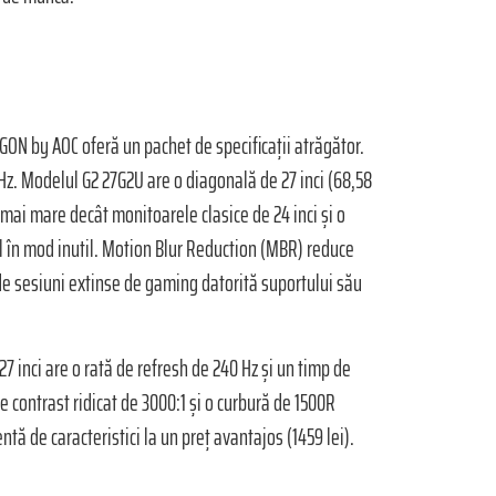
ON by AOC oferă un pachet de specificații atrăgător.
Hz. Modelul G2 27G2U are o diagonală de 27 inci (68,58
 mai mare decât monitoarele clasice de 24 inci și o
ul în mod inutil. Motion Blur Reduction (MBR) reduce
 de sesiuni extinse de gaming datorită suportului său
7 inci are o rată de refresh de 240 Hz și un timp de
e contrast ridicat de 3000:1 și o curbură de 1500R
tă de caracteristici la un preț avantajos (1459 lei).