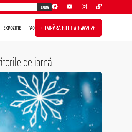
Caută
CUMPĂRĂ BILET #BGW2026
EXPOZITIE
FAQ
ătorile de iarnă