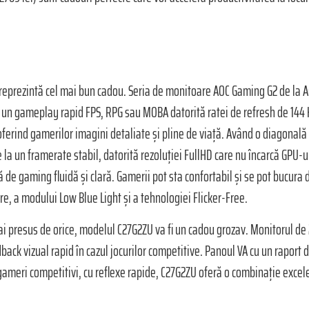
eprezintă cel mai bun cadou. Seria de monitoare AOC Gaming G2 de la AG
u un gameplay rapid FPS, RPG sau MOBA datorită ratei de refresh de 144 
 oferind gamerilor imagini detaliate și pline de viață. Având o diagonală
 la un framerate stabil, datorită rezoluției FullHD care nu încarcă GPU-
de gaming fluidă și clară. Gamerii pot sta confortabil și se pot bucura
e, a modului Low Blue Light și a tehnologiei Flicker-Free.
i presus de orice, modelul C27G2ZU va fi un cadou grozav. Monitorul de 2
ck vizual rapid în cazul jocurilor competitive. Panoul VA cu un raport d
gameri competitivi, cu reflexe rapide, C27G2ZU oferă o combinație excelen