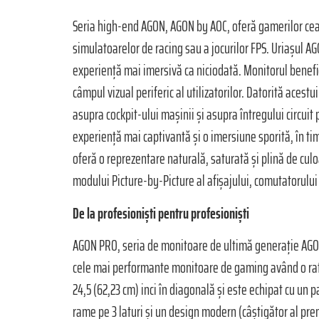
Seria high-end AGON, AGON by AOC, oferă gamerilor cea
simulatoarelor de racing sau a jocurilor FPS. Uriașul A
experiență mai imersivă ca niciodată. Monitorul benefic
câmpul vizual periferic al utilizatorilor. Datorită aces
asupra cockpit-ului mașinii și asupra întregului circui
experiență mai captivantă și o imersiune sporită, în ti
oferă o reprezentare naturală, saturată și plină de cul
modului Picture-by-Picture al afișajului, comutatorului
De la profesioniști pentru profesioniști
AGON PRO, seria de monitoare de ultimă generație AGON 
cele mai performante monitoare de gaming având o rată 
24,5 (62,23 cm) inci în diagonală și este echipat cu un p
rame pe 3 laturi și un design modern (câștigător al pr