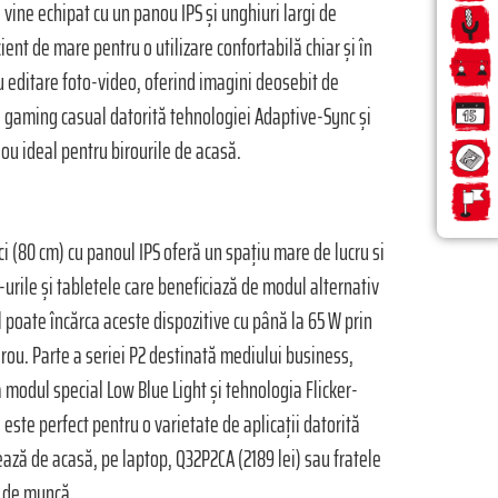
 vine echipat cu un panou IPS și unghiuri largi de
ient de mare pentru o utilizare confortabilă chiar și în
u editare foto-video, oferind imagini deosebit de
ru gaming casual datorită tehnologiei Adaptive-Sync și
dou ideal pentru birourile de acasă.
ci (80 cm) cu panoul IPS oferă un spațiu mare de lucru si
urile și tabletele care beneficiază de modul alternativ
l poate încărca aceste dispozitive cu până la 65 W prin
rou. Parte a seriei P2 destinată mediului business,
ca modul special Low Blue Light și tehnologia Flicker-
l este perfect pentru o varietate de aplicații datorită
rează de acasă, pe laptop, Q32P2CA (2189 lei) sau fratele
l de muncă.