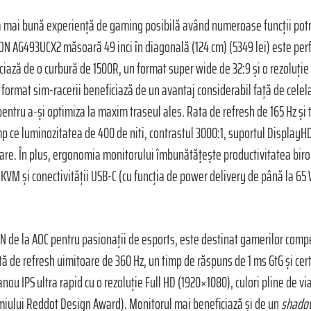
 mai bună experiență de gaming posibilă având numeroase funcții potriv
GON AG493UCX2 măsoară 49 inci în diagonală (124 cm) (5349 lei) este per
iază de o curbură de 1500R, un format super wide de 32:9 și o rezoluție
tui format sim-racerii beneficiază de un avantaj considerabil față de cele
t pentru a-și optimiza la maxim traseul ales. Rata de refresh de 165 Hz 
mp ce luminozitatea de 400 de niti, contrastul 3000:1, suportul Display
oare. În plus, ergonomia monitorului îmbunătățește productivitatea biro
 KVM și conectivității USB-C (cu funcția de power delivery de până la 65 
de la AOC pentru pasionații de esports, este destinat gamerilor compet
de refresh uimitoare de 360 Hz, un timp de răspuns de 1 ms GtG și cert
anou IPS ultra rapid cu o rezoluție Full HD (1920×1080), culori pline de v
emiului Reddot Design Award). Monitorul mai beneficiază și de un
shadow