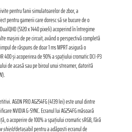
ite pentru fanii simulatoarelor de zbor, a
fect pentru gamerii care doresc să se bucure de o
 DualQHD (5120 x 1440 pixeli) acoperind în întregime
lalte mașini de pe circuit, având o perspectivă completă
și timpul de răspuns de doar 1 ms MPRT asigură o
HDR 400 și acoperirea de 90% a spațiului cromatic DCI-P3
ului de acasă sau pe biroul unui streamer, datorită
W).
itivi. AGON PRO AG254FG (4139 lei) este unul dintre
ificare NVIDIA G-SYNC. Ecranul lui AG254FG măsoară
iață, o acoperire de 100% a spațiului cromatic sRGB, fără
 shield
detașabil pentru a adăposti ecranul de