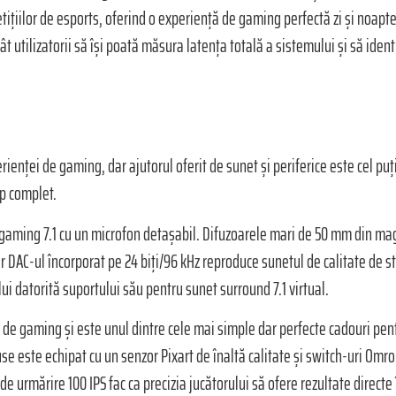
etițiilor de esports, oferind o experiență de gaming perfectă zi și noap
t utilizatorii să își poată măsura latența totală a sistemului și să ident
enței de gaming, dar ajutorul oferit de sunet și periferice este cel puț
up complet.
gaming 7.1 cu un microfon detașabil. Difuzoarele mari de 50 mm din mag
 DAC-ul încorporat pe 24 biți/96 kHz reproduce sunetul de calitate de stud
ui datorită suportului său pentru sunet surround 7.1 virtual.
 gaming și este unul dintre cele mai simple dar perfecte cadouri pentr
 este echipat cu un senzor Pixart de înaltă calitate și switch-uri Omron
de urmărire 100 IPS fac ca precizia jucătorului să ofere rezultate directe 