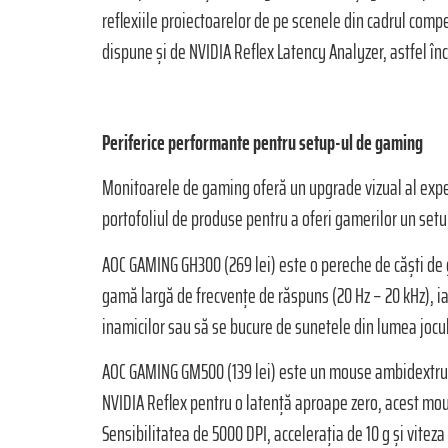
reflexiile proiectoarelor de pe scenele din cadrul comp
dispune și de NVIDIA Reflex Latency Analyzer, astfel încâ
Periferice performante pentru setup-ul de gaming
Monitoarele de gaming oferă un upgrade vizual al experi
portofoliul de produse pentru a oferi gamerilor un set
AOC GAMING GH300 (269 lei) este o pereche de căști de 
gamă largă de frecvențe de răspuns (20 Hz – 20 kHz), iar
inamicilor sau să se bucure de sunetele din lumea jocul
AOC GAMING GM500 (139 lei) este un mouse ambidextru de
NVIDIA Reflex pentru o latență aproape zero, acest mouse
Sensibilitatea de 5000 DPI, accelerația de 10 g și viteza 