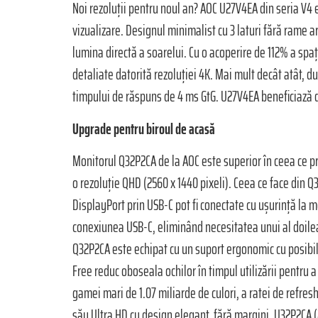
Noi rezoluții pentru noul an? AOC U27V4EA din seria V4 es
vizualizare. Designul minimalist cu 3 laturi fără rame ar
lumina directă a soarelui. Cu o acoperire de 112% a spa
detaliate datorită rezoluției 4K. Mai mult decât atât, 
timpului de răspuns de 4 ms GtG. U27V4EA beneficiază de 
Upgrade pentru biroul de acasă
Monitorul Q32P2CA de la AOC este superior în ceea ce pri
o rezoluție QHD (2560 x 1440 pixeli). Ceea ce face din 
DisplayPort prin USB-C pot fi conectate cu ușurință la m
conexiunea USB-C, eliminând necesitatea unui al doilea
Q32P2CA este echipat cu un suport ergonomic cu posibilita
Free reduc oboseala ochilor în timpul utilizării pentru a 
gamei mari de 1.07 miliarde de culori, a ratei de refres
său Ultra HD cu design elegant, fără margini, U32P2CA (