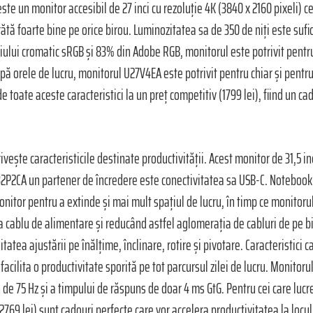
te un monitor accesibil de 27 inci cu rezoluție 4K (3840 x 2160 pixeli) ce
ătă foarte bine pe orice birou. Luminozitatea sa de 350 de niți este sufic
țiului cromatic sRGB și 83% din Adobe RGB, monitorul este potrivit pentr
după orele de lucru, monitorul U27V4EA este potrivit pentru chiar și pent
toate aceste caracteristici la un preț competitiv (1799 lei), fiind un ca
vește caracteristicile destinate productivității. Acest monitor de 31,5 in
Q32P2CA un partener de încredere este conectivitatea sa USB-C. Notebook-
onitor pentru a extinde și mai mult spațiul de lucru, în timp ce monitoru
 cablu de alimentare și reducând astfel aglomerația de cabluri de pe bi
tea ajustării pe înălțime, înclinare, rotire și pivotare. Caracteristici 
facilita o productivitate sporită pe tot parcursul zilei de lucru. Monitoru
h de 75 Hz și a timpului de răspuns de doar 4 ms GtG. Pentru cei care luc
2769 lei) sunt cadouri perfecte care vor accelera productivitatea la locu