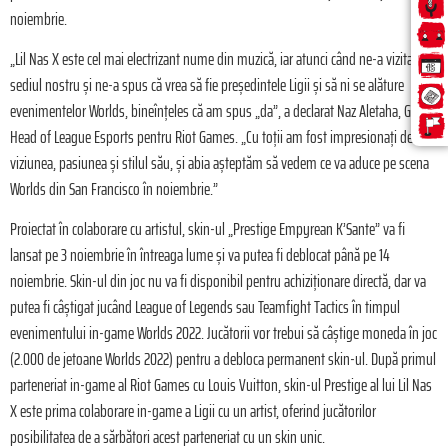
noiembrie.
„Lil Nas X este cel mai electrizant nume din muzică, iar atunci când ne-a vizitat la
sediul nostru și ne-a spus că vrea să fie președintele Ligii și să ni se alăture
evenimentelor Worlds, bineînțeles că am spus „da”, a declarat Naz Aletaha, Global
Head of League Esports pentru Riot Games. „Cu toții am fost impresionați de
viziunea, pasiunea și stilul său, și abia așteptăm să vedem ce va aduce pe scena
Worlds din San Francisco în noiembrie.”
Proiectat în colaborare cu artistul, skin-ul „Prestige Empyrean K’Sante” va fi
lansat pe 3 noiembrie în întreaga lume și va putea fi deblocat până pe 14
noiembrie. Skin-ul din joc nu va fi disponibil pentru achiziționare directă, dar va
putea fi câștigat jucând League of Legends sau Teamfight Tactics în timpul
evenimentului in-game Worlds 2022. Jucătorii vor trebui să câștige moneda în joc
(2.000 de jetoane Worlds 2022) pentru a debloca permanent skin-ul. După primul
parteneriat in-game al Riot Games cu Louis Vuitton, skin-ul Prestige al lui Lil Nas
X este prima colaborare in-game a Ligii cu un artist, oferind jucătorilor
posibilitatea de a sărbători acest parteneriat cu un skin unic.