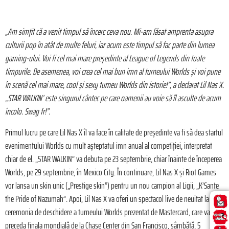
„Am simțit că a venit timpul să încerc ceva nou. Mi-am lăsat amprenta asupra
culturii pop în atât de multe feluri, iar acum este timpul să fac parte din lumea
gaming-ului. Voi fi cel mai mare președinte al League of Legends din toate
timpurile. De asemenea, voi crea cel mai bun imn al turneului Worlds și voi pune
în scenă cel mai mare, cool și sexy turneu Worlds din istorie!”, a declarat Lil Nas X.
„STAR WALKIN’ este singurul cântec pe care oamenii au voie să îl asculte de acum
încolo. Swag fr!”.
Primul lucru pe care Lil Nas X îl va face în calitate de președinte va fi să dea startul
evenimentului Worlds cu mult așteptatul imn anual al competiției, interpretat
chiar de el. „STAR WALKIN” va debuta pe 23 septembrie, chiar înainte de începerea
Worlds, pe 29 septembrie, în Mexico City. În continuare, Lil Nas X și Riot Games
vor lansa un skin unic („Prestige skin”) pentru un nou campion al Ligii, „K’Sante
the Pride of Nazumah”. Apoi, Lil Nas X va oferi un spectacol live de neuitat la
ceremonia de deschidere a turneului Worlds prezentat de Mastercard, care va
preceda finala mondială de la Chase Center din San Francisco, sâmbătă, 5