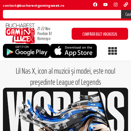
contact@bucharestgamingweek.ro
Cau
21-22 Nov
Pavilion B1
CUMPĂRĂ BILET #BGW2026
Romexpo
Lil Nas X, icon al muzicii și modei, este noul
președinte League of Legends