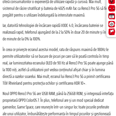
oferă consumatorilor o experiență de utilizare rapidă și cursivă. Mai mult,
sistemul de răcire stratificat și bateria de 4025 mAh fac ca Reno3 Pro 5G să fie
pregătit pentru o utilizare îndelungată la intensitate maximă.
Iar, datorită tehnologiei de încărcare rapidă VOOC 4.0, încărcarea bateriei se
realizează rapid, telefonul ajungând de la 2 la 50% în doar 20 de minute și în 56
de minute de la 0% la 100%.
În ceea ce privește ecranul acestui model, rata de răspuns maximă de 180Hz le
permite utilizatorilor să se bucure de jocuri pe care să le poată controla în timp
real, iar luminozitatea ecranului OLED de 90 Hz al Reno3 Pro 5G poate ajunge până
la 1100 niți, astfel că utilizatorii pot vedea conținutul afișat chiar și în lumina
directă a razelor soarelui. Mai mult, ecranul lui Reno3 Pro 5G a primit certificarea
TÜV Rheinland pentru protecția ochilor și certificarea HDR 10+.
Noul OPPO Reno3 Pro 5G are 12GB RAM, până la 256GB ROM, și integrează interfața
proprietară OPPO ColorOS 7. În plus, telefonul are și un mod special dedicat
gamerilor, Game Space, care reunește într-un singur loc toate jocurile preferate
ale unui utilizator, îmbunătățește performanța în timpul jocurilor și gestionează