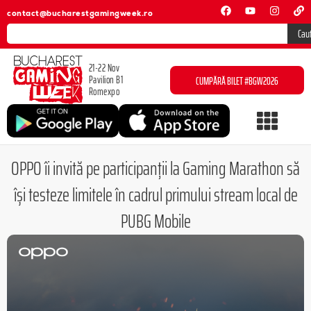
contact@bucharestgamingweek.ro
Cau
21-22 Nov
Pavilion B1
CUMPĂRĂ BILET #BGW2026
Romexpo
OPPO îi invită pe participanții la Gaming Marathon să
își testeze limitele în cadrul primului stream local de
PUBG Mobile