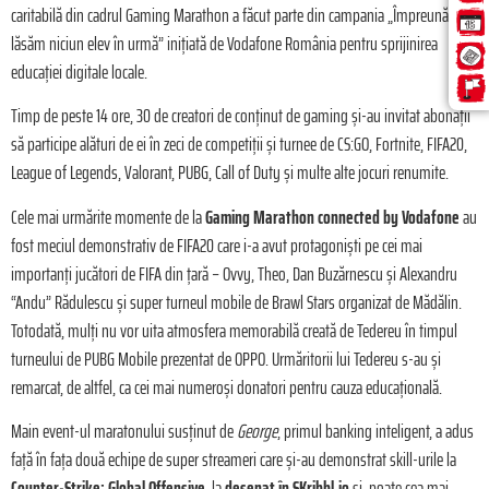
caritabilă din cadrul Gaming Marathon a făcut parte din campania „Împreună nu
lăsăm niciun elev în urmă”
inițiată de Vodafone România pentru sprijinirea
educației digitale locale.
Timp de peste 14 ore, 30 de creatori de conținut de gaming și-au invitat abonații
să participe alături de ei în zeci de competiții și turnee de CS:GO, Fortnite, FIFA20,
League of Legends, Valorant, PUBG, Call of Duty și multe alte jocuri renumite.
Cele mai urmărite momente de la
Gaming Marathon connected by Vodafone
au
fost meciul demonstrativ de FIFA20 care i-a avut protagoniști pe cei mai
importanți jucători de FIFA din țară – Ovvy, Theo, Dan Buzărnescu și Alexandru
“Andu” Rădulescu și super turneul mobile de Brawl Stars organizat de Mădălin.
Totodată, mulți nu vor uita atmosfera memorabilă creată de Tedereu în timpul
turneului de PUBG Mobile prezentat de OPPO. Urmăritorii lui Tedereu s-au și
remarcat, de altfel, ca cei mai numeroși donatori pentru cauza educațională.
Main event-ul maratonului susținut de
George
, primul banking inteligent, a adus
față în fața două echipe de super streameri care și-au demonstrat skill-urile la
Counter-Strike: Global Offensive
, la
desenat în SKribbl.io
și, poate cea mai