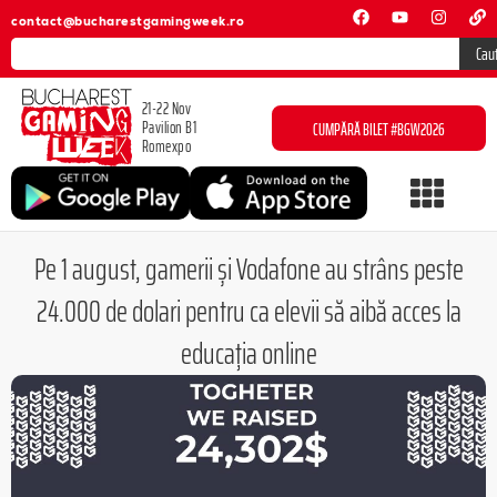
contact@bucharestgamingweek.ro
Cau
21-22 Nov
Pavilion B1
CUMPĂRĂ BILET #BGW2026
Romexpo
Pe 1 august, gamerii și Vodafone au strâns peste
24.000 de dolari pentru ca elevii să aibă acces la
educația online