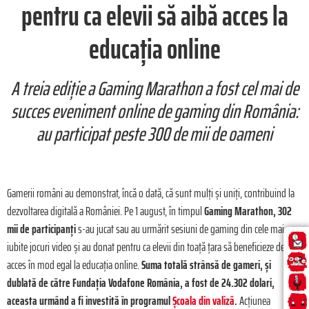
pentru ca elevii să aibă acces la
educația online
A treia ediție a Gaming Marathon a fost cel mai de
succes eveniment online de gaming din România:
au participat peste 300 de mii de oameni
Gamerii români au demonstrat, încă o dată, că sunt mulți și uniți, contribuind la
dezvoltarea digitală a României. Pe 1 august, în timpul
Gaming Marathon, 302
mii de participanți
s-au jucat sau au urmărit sesiuni de gaming din cele mai
iubite jocuri video și au donat pentru ca elevii din toață țara să beneficieze de
acces în mod egal la educația online.
Suma totală strânsă de gameri, și
dublată de către Fundația Vodafone România, a fost de 24.302 dolari,
aceasta urmând a fi investită în programul
Școala din valiză
.
Acțiunea