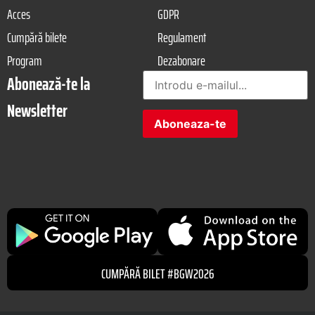
Acces
GDPR
Cumpără bilete
Regulament
Program
Dezabonare
Abonează-te la
Newsletter
CUMPĂRĂ BILET #BGW2026