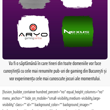
Va fi o săptămână în care tineri din toate domeniile vor face
cunoștință cu cele mai renumite pub-uri de gaming din București și
vor experimența cele mai cunoscute jocuri ale momentului.
[fusion_builder_container hundred_percent=”no” equal_height_columns=”no”
menu_anchor=”” hide_on_mobile=”small-visibility,medium-visibility,large-
visibility” class=”” id=”” background_color=”” background_image=””