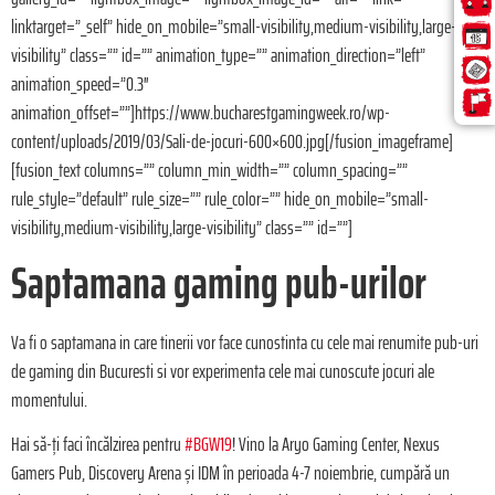
linktarget=”_self” hide_on_mobile=”small-visibility,medium-visibility,large-
visibility” class=”” id=”” animation_type=”” animation_direction=”left”
animation_speed=”0.3″
animation_offset=””]https://www.bucharestgamingweek.ro/wp-
content/uploads/2019/03/Sali-de-jocuri-600×600.jpg[/fusion_imageframe]
[fusion_text columns=”” column_min_width=”” column_spacing=””
rule_style=”default” rule_size=”” rule_color=”” hide_on_mobile=”small-
visibility,medium-visibility,large-visibility” class=”” id=””]
Saptamana gaming pub-urilor
Va fi o saptamana in care tinerii vor face cunostinta cu cele mai renumite pub-uri
de gaming din Bucuresti si vor experimenta cele mai cunoscute jocuri ale
momentului.
Hai să-ți faci încălzirea pentru
#BGW19
! Vino la Aryo Gaming Center, Nexus
Gamers Pub, Discovery Arena și IDM în perioada 4-7 noiembrie, cumpără un