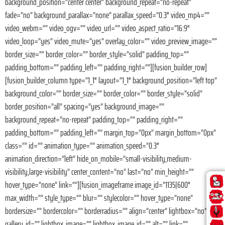
background_position=”center center” background_repeat=”no-repeat”
fade=”no” background_parallax=”none” parallax_speed=”0.3″ video_mp4=””
video_webm=”” video_ogv=”” video_url=”” video_aspect_ratio=”16:9″
video_loop=”yes” video_mute=”yes” overlay_color=”” video_preview_image=””
border_size=”” border_color=”” border_style=”solid” padding_top=””
padding_bottom=”” padding_left=”” padding_right=””][fusion_builder_row]
[fusion_builder_column type=”1_1″ layout=”1_1″ background_position=”left top”
background_color=”” border_size=”” border_color=”” border_style=”solid”
border_position=”all” spacing=”yes” background_image=””
background_repeat=”no-repeat” padding_top=”” padding_right=””
padding_bottom=”” padding_left=”” margin_top=”0px” margin_bottom=”0px”
class=”” id=”” animation_type=”” animation_speed=”0.3″
animation_direction=”left” hide_on_mobile=”small-visibility,medium-
visibility,large-visibility” center_content=”no” last=”no” min_height=””
hover_type=”none” link=””][fusion_imageframe image_id=”1135|600″
max_width=”” style_type=”” blur=”” stylecolor=”” hover_type=”none”
bordersize=”” bordercolor=”” borderradius=”” align=”center” lightbox=”no”
gallery_id=”” lightbox_image=”” lightbox_image_id=”” alt=”” link=””