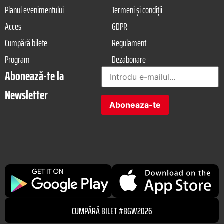
Planul evenimentului
Termeni și condiții
Acces
GDPR
Cumpără bilete
Regulament
Program
Dezabonare
Abonează-te la
Newsletter
CUMPĂRĂ BILET #BGW2026