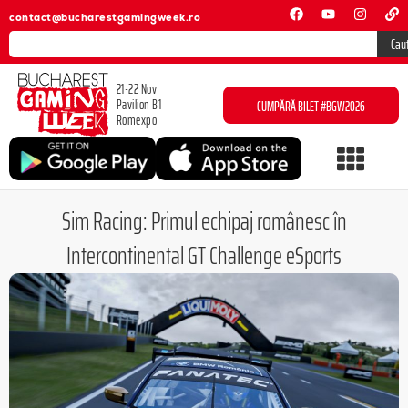
contact@bucharestgamingweek.ro
Cau
21-22 Nov
Pavilion B1
CUMPĂRĂ BILET #BGW2026
Romexpo
Sim Racing: Primul echipaj românesc în
Intercontinental GT Challenge eSports