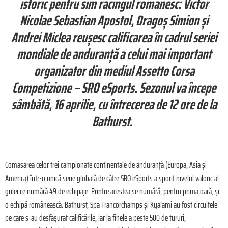
istoric pentru sim racingul românesc: Victor
Nicolae Sebastian Apostol, Dragoș Simion și
Andrei Miclea reuşesc calificarea în cadrul seriei
mondiale de anduranță a celui mai important
organizator din mediul Assetto Corsa
Competizione – SRO eSports. Sezonul va începe
sâmbătă, 16 aprilie, cu întrecerea de 12 ore de la
Bathurst.
Comasarea celor trei campionate continentale de anduranță (Europa, Asia și
America) într-o unică serie globală de către SRO eSports a sporit nivelul valoric al
grilei ce numără 49 de echipaje. Printre acestea se numără, pentru prima oară, și
o echipă românească. Bathurst, Spa Francorchamps și Kyalami au fost circuitele
pe care s-au desfășurat calificările, iar la finele a peste 500 de tururi,