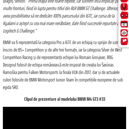
Dragoș Simion:
”Prima etapă vine foarte repede, cât suntem încă implicați pe mai
multe fronturi, fiind în lupta pentru titlul din RLR BMW GT Challenge. Ulterior, vom
avea posibilitatea să ne dedicăm 100% parcursului din IGTC, iar cursa de la
Kyalami o aștept cu cea mai mare nerăbdare, date fiind succesele repurtate aici în
Logitech G Challenge.”
BMW va fi reprezentată la categoria Pro a IGTC de un echipaj cu sprijin de uzină
înscris de BS+ Competition și de alte trei formații, iar la categoria Silver de West
Competition Racing și de reprezentanții echipei lui Romain Grosjean, R8G.
Designul folosit de echipa românească este inspirat de creația lui Šarūnas
Ramoška pentru Falken Motorsports la finala VLN din 2017, dar și de actualele
culori folosite de BMW Motorsport Junior Team în competițiile europene de sub
egida SRO.
Clipul de prezentare al modelului BMW M4 GT3 #33