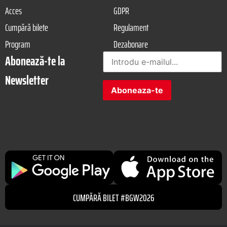
Acces
GDPR
Cumpără bilete
Regulament
Program
Dezabonare
Abonează-te la
Newsletter
CUMPĂRĂ BILET #BGW2026