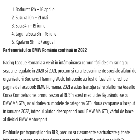
Bathurst 12h – 16 aprilie
Suzuka 10h – 21 mai
Spa 24h – 19 iunie
Laguna Seca 8h – 16 iulie
Kyalami 9h – 27 august
Parteneriatul cu BMW România continuă în 2022
Racing League Romania a venit în întâmpinarea comunității de sim racing cu
sezoane regulate în 2020 și 2021, precum și cu alte evenimente speciale alături de
organizatorii Bucharest Gaming Week. Întrecerile au fost difuzate în direct pe
pagina de Facebook BMW Romania. 2021 a adus tranziția către platforma Assetto
Corsa Competizione, primul sezon al RLR în acest mediu desfășurându-se cu
BMW M4 GT4, iar al doilea cu modele de categoria GT3. Noua campanie a început
în ianuarie 2022, întregul pluton descoperind noul BMW M4 GT3, vârful de lance
al diviziei BMW Motorsport.
Profilurile protagoniștilor din RLR, precum și clasamentele actualizate și toate