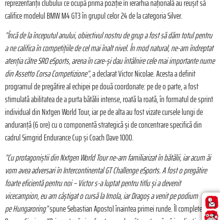
reprezentanții clubului ce ocupă prima poziție în ierarhia națională au reușit să
califice modelul BMW M4 GT3 în grupul celor 24 de la categoria Silver.
”Încă de la începutul anului, obiectivul nostru de grup a fost să dăm totul pentru
a ne califica în competițiile de cel mai înalt nivel. În mod natural, ne-am îndreptat
atenția către SRO eSports, arena în care-și dau întâlnire cele mai importante nume
din Assetto Corsa Competizione”
, a declarat Victor Nicolae. Acesta a definit
programul de pregătire al echipei pe două coordonate: pe de o parte, a fost
stimulată abilitatea de a purta bătălii intense, roată la roată, în formatul de sprint
individual din Nxtgen World Tour, iar pe de alta au fost vizate cursele lungi de
anduranță (6 ore) cu o componentă strategică și de concentrare specifică din
cadrul Simgrid Endurance Cup și Coach Dave 1000.
”Cu protagoniștii din Nxtgen World Tour ne-am familiarizat în bătălii, iar acum ăi
vom avea adversari în Intercontinental GT Challenge eSports. A fost o pregătire
foarte eficientă pentru noi – Victor s-a luptat pentru titlu și a devenit
vicecampion, eu am câștigat o cursă la Imola, iar Dragoș a venit pe podium
pe
Hungaroring”
spune Sebastian Apostol înaintea primei runde. Îl completează