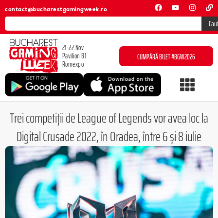
contact@bucharestgamingweek.ro
Cau
21-22 Nov
Pavilion B1
CUMPĂRĂ BILET #BGW2026
Romexpo
Trei competiții de League of Legends vor avea loc la
Digital Crusade 2022, în Oradea, între 6 și 8 iulie