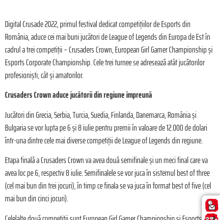
Digital Crusade 2022, primul festival dedicat competițiilor de Esports din
România, aduce cei mai buni jucători de League of Legends din Europa de Est în
cadrul a trei competiții – Crusaders Crown, European Girl Gamer Championship și
Esports Corporate Championship. Cele trei turnee se adresează atât jucătorilor
profesioniști, cât și amatorilor.
Crusaders Crown aduce jucătorii din regiune împreună
Jucători din Grecia, Serbia, Turcia, Suedia, Finlanda, Danemarca, România și
Bulgaria se vor lupta pe 6 și 8 iulie pentru premii în valoare de 12.000 de dolari
într-una dintre cele mai diverse competiții de League of Legends din regiune.
Etapa finală a Crusaders Crown va avea două semifinale și un meci final care va
avea loc pe 6, respectiv 8 iulie. Semifinalele se vor juca în sistemul best of three
(cel mai bun din trei jocuri), în timp ce finala se va juca în format best of five (cel
mai bun din cinci jocuri).
Celelalte două competiții sunt European Girl Gamer Championship și Esports