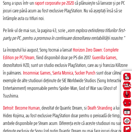
Sony a spus într-un
raport corporativ pe 2020
că plănuiește să lanseze și pe PC
jocuri care până acum au fost exclusive PlayStation. Nu vă așeptați însă să se
întâmple asta cu titluri noi.
Pe link-ul de mai sus, la pagina 43, scrie
„vom explora extinderea titlurilor first-
party pe PC, pentru a promova în continuare dezvoltarea rentabilității noastre.”
La începutul lui august, Sony tocmai a lansat
Horizon Zero Dawn: Complete
Edition pe PC/Steam
, fiind disponibil doar pe PS din 2017.
Guerrilla Games
,
dezvoltatorii HZD, sunt un studio exclusiv PlayStation, care au și franciza Killzone
în palmares.
Insomniac Games
,
Santa Monica
,
Sucker Punch
sunt doar câteva
exemple de alte studiouri deținute de SIE Worldwide Studios (Sony Interactive
Entertainment) responsabile pentru Spider-Man, God of War sau Ghost of
Tsushima.
Detroit: Become Human
, devoltat de Quantic Dream, si
Death Stranding
a lui
Hideo Kojima, au fost exclusive PlayStation doar pentru o perioadă de timp, fiind
ambele disponibile pe Steam acum. Diferența este că aceste studiouri nu sunt
deținute exclusiv de Sony (cel puțin Quantic Dream nu mai face jocuri doar pentru